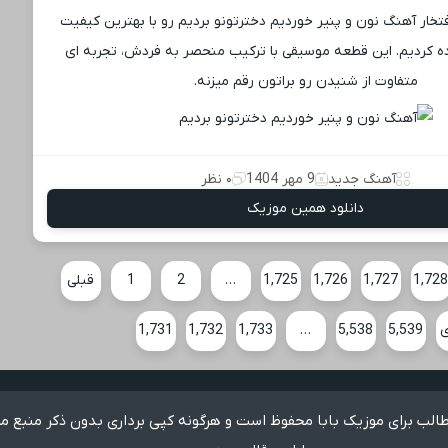
افتخار آهنگ نون و پنیر خوردیم دخترتونو بردیم رو با بهترین کیفیت
ه کردیم. این قطعه موسیقی با ترکیب منحصر به فردش، تجربه ‌ای
متفاوت از شنیدن رو براتون رقم میزنه.
آهنگ جدید
9 مهر 1404
۰ نظر
دانلود همین موزیک
1,72
1,727
1,726
1,725
…
2
1
قبلی
ی
5,539
5,538
…
1,733
1,732
1,731
لب برای موزیک بابا محفوظ است و هرگونه کپی برداری بدون ذکر منبع م