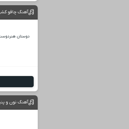
آهنگ چاقو کشی 
دوستان هنردوست! ا
آهنگ نون و پنیر