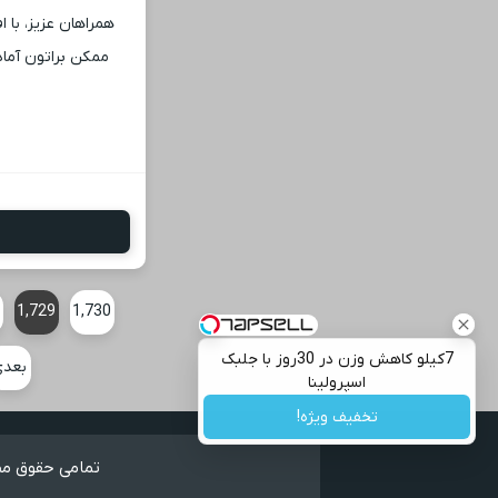
همراهان عزیز، با 
ممکن براتون آماد
8
1,729
1,730
7کیلو کاهش وزن در 30روز با جلبک
بعد
اسپرولینا
تخفیف ویژه!
تمامی حقوق مطا