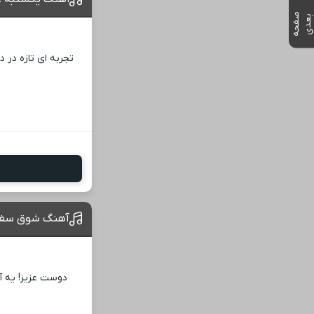
ص
ف
ح
ه
ع
د
ب
ی
تجربه ‌ای تازه در 
آهنگ شوق سفر 
دوست عزیز! یه آ