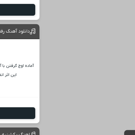
دانلود آهنگ رف
آماده اوج گرفتن با
این اثر ا
اهنگ یکشنبه غم