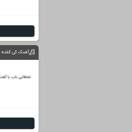
آهنگ کی گفته د
لحظاتی ناب با آهن