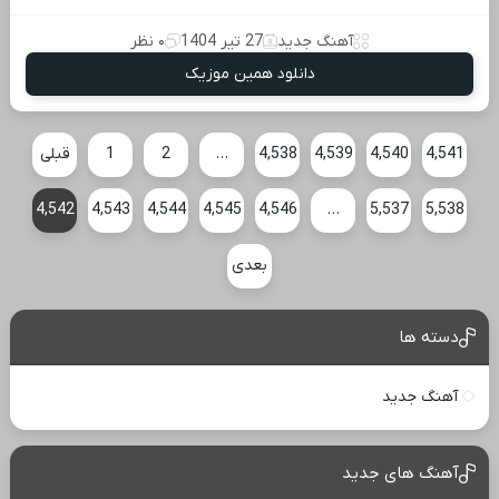
آهنگ جدید
27 تیر 1404
۰ نظر
دانلود همین موزیک
4,541
4,540
4,539
4,538
…
2
1
قبلی
4,542
4,543
4,544
4,545
4,546
…
5,537
5,538
بعدی
دسته ها
آهنگ جدید
آهنگ های جدید