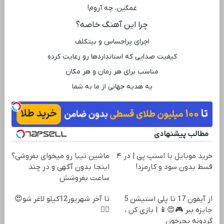
غمگین، چه آروم!
چرا این آهنگ خاصه؟
اجرای پراحساس و بیتکلف
کیفیت صدایی که استانداردها رو رعایت کرده
مناسب برای هر زمان و هر مکان
یه هدیه جهانی از ما به شما
مطالب پیشنهادی
خرید موبایل با اسنپ پی | در ۴
ماشین تیبا رو میخوای بفروشی؟
قسط بدون سود و کارمزد!
اینجا بدون آگهی و در چند
ساعت بفروشش
از آیفون 17 تا پلی استیشن 5
تا آخر شهریور12کیلو لاغر شو😍
جایزه ببر 🎮😍📱 | بازی کن ،
👌🏻
گردونه بچرخون