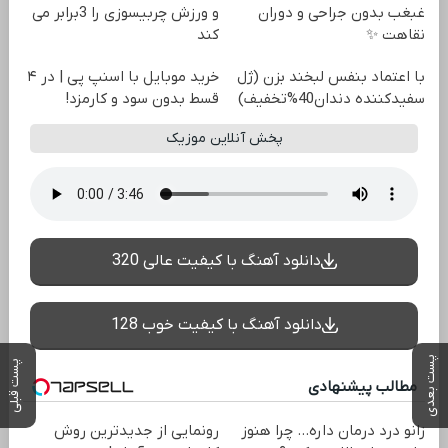
غبغب بدون جراحی و دوران
و ورزش چربیسوزی را 3برابر می
نقاهت ✨
کند
با اعتماد بنفس لبخند بزن (ژل
خرید موبایل با اسنپ پی | در ۴
سفیدکننده دندان40%تخفیف)
قسط بدون سود و کارمزد!
پخش آنلاین موزیک
دانلود آهنگ با کیفیت عالی 320
دانلود آهنگ با کیفیت خوب 128
پست بعدی
پست قبلی
مطالب پیشنهادی
زانو درد درمان داره… چرا هنوز
رونمایی از جدیدترین روش