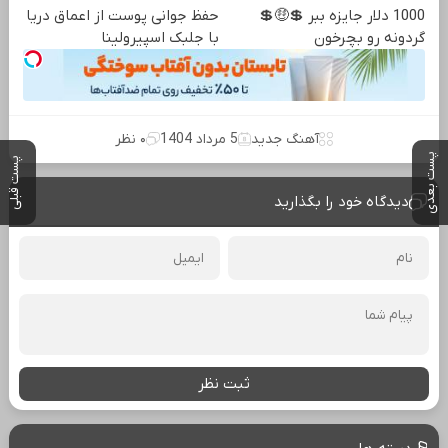
1000 دلار جایزه ببر 💲🤑💲
حفظ جوانی پوست از اعماق دریا
گردونه رو بچرخون
با جلبک اسپیرولینا
آهنگ جدید
5 مرداد 1404
۰ نظر
پست بعدی
پست قبلی
دیدگاه خود را بگذارید
ثبت نظر