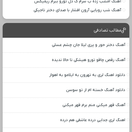
آهنگ امشب زده ب سرم ک دل تورو ببرم ریمیکس
آهنگ شب رویایی آرون افشار با صدای دختر تاجیکی
مطالب تصادفی
آهنگ دختر حور و پری لیلا جان چشم عسلی
آهنگ رقص چاقو تورو هیشکی تا حالا ندیده
دانلود اهنگ لری به تهرون به ایلامو به اهواز
دانلود آهنگ خسته ام از تو سوسن
آهنگ قهر میکنی منم برم قهر میکنی
اهنگ لری جدایی درده عاشقی هم درده