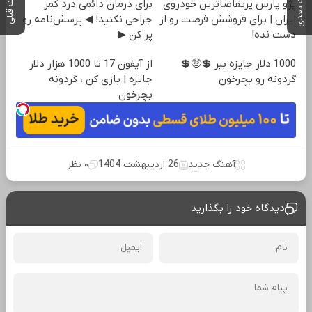
پست بعدی
پست قبلی
پژو پارس پرتقاضاترین خودروی
برای درمان دائمی درد کمر
ایران | برای فروشش فرصت رو از
جراحی نکنید! ◀ پرسش‌نامه رو
دست نده!
پر کن ▶
1000 دلار جایزه ببر 💲🤑💲
از آیفون 17 تا 1000 هزار دلار
گردونه رو بچرخون
جایزه | بازی کن ، گردونه
بچرخون
آهنگ جدید
26 اردیبهشت 1404
۰ نظر
دیدگاه خود را بگذارید