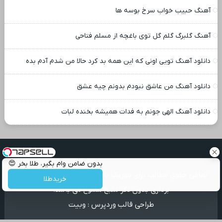
آهنگ حبیب خواب سرخ بوسه ها
آهنگ گلبرگ گلم گل توی باغچه از مسلم فتاحی
دانلود آهنگ تویی اونی که این همه بد کرد حالا من شدم آدم بده
دانلود آهنگ من عاشق نبودم بدونم چیه عشق
دانلود آهنگ الهی جونم به فدات همیشه بخنده لبات
بدون ضامن وام بگیر، طلا بخر 😍
تمامی حقوق مطالب برای موزیک بابا محفوظ است و هرگونه کپی
خریدطلا
برداری بدون ذکر منبع ممنوع می باشد.
طراحی قالب وردپرس
:
وبیت