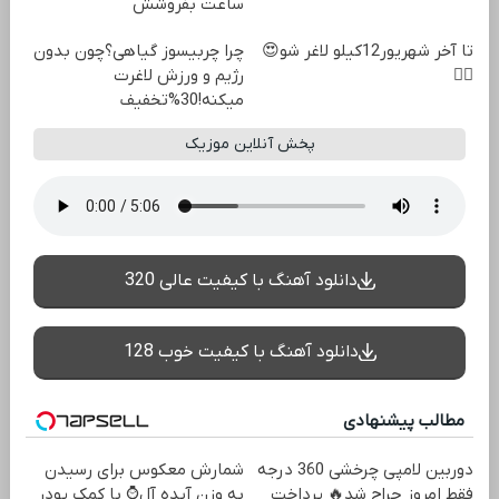
ساعت بفروشش
تا آخر شهریور12کیلو لاغر شو😍
چرا چربیسوز گیاهی؟چون بدون
👌🏻
رژیم و ورزش لاغرت
میکنه!30%تخفیف
پخش آنلاین موزیک
دانلود آهنگ با کیفیت عالی 320
دانلود آهنگ با کیفیت خوب 128
مطالب پیشنهادی
دوربین لامپی چرخشی 360 درجه
شمارش معکوس برای رسیدن
فقط امروز حراج شد🔥 پرداخت
به وزن آیده آل⌚ با کمک پودر