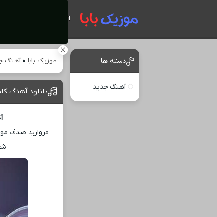
آهنگ های جدید
موزیک بابا
»
آهنگ ج
دسته ها
آهنگ جدید
دانلود آهنگ کا
آ
مروارید صدف موس
شع