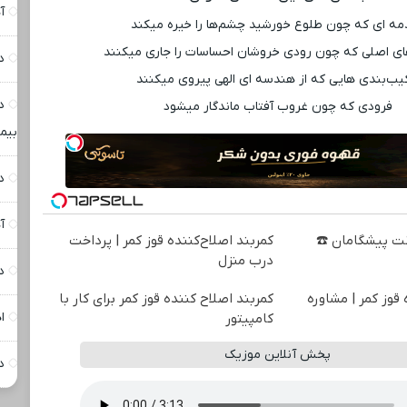
آ
ه ‌ای که چون طلوع خورشید چشم‌ها را خیره میکند
ای اصلی که چون رودی خروشان احساسات را جاری میکنند
د
یب‌بندی ‌هایی که از هندسه ‌ای الهی پیروی میکنند
د
فرودی که چون غروب آفتاب ماندگار میشود
بیما
د
آ
نترنت پیشگامان ☎️
کمربند اصلاح‌کننده قوز کمر | پرداخت
درب منزل
د
 قوز کمر | مشاوره
کمربند اصلاح کننده قوز کمر برای کار با
ا
کامپیتور
پخش آنلاین موزیک
د