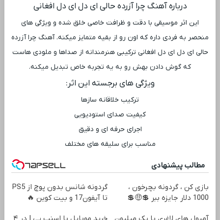
درباره آهنگ چرا آزرده حالی ای دل ای دل افغانی
این اثر موسیقی با دقت و ظرافت خاصی خلق شده و ویژگی ‌های
منحصر به فردی داره که اون رو از بقیه متمایز میکنه. آهنگ چرا آزرده
حالی ای دل ای دل افغانی ترکیبی هنرمندانه از صداها و ملودی ‌هاست
که گوش دادن بهش رو به یه تجربه خاص تبدیل میکنه.
ویژگی ‌های برجسته این اثر:
ترکیب خلاقانه سازها
کیفیت صدای استودیویی
اجرای حرفه ‌ای و دقیق
مناسب برای سلیقه ‌های مختلف
مطالب پیشنهادی
بازی کن ، گردونه بچرخون ،
گردونه شانس بدون پوچ از PS5
1000 دلار جایزه ببر 💲🤑💲
تا آیفون17 و بیت کوین 🔥
آمپول های لاغری با یک میلیون
خرید موبایل با اسنپ پی | در ۴