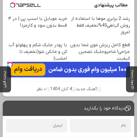
مطالب پیشنهادی
رشد 2 برابری موها با استفاده از
خرید موبایل با اسنپ پی | در ۴
روش گیاهی45%تخفیف فقط
قسط بدون سود و کارمزد!
امروز
قطع کامل ریزش موی شما بدون
با پودر جلبک شکم و پهلوتو آب
جراحی! شامپوجلبک تضمین
کن و مانکن شو(تخفیف تا
کیفیت
امشب)
پست بعدی
پست قبلی
آهنگ جدید
4 آبان 1404
۰ نظر
دیدگاه خود را بگذارید