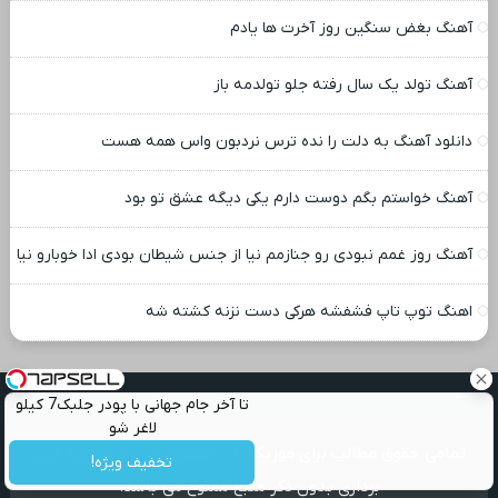
آهنگ بغض سنگین روز آخرت ها یادم
آهنگ تولد یک سال رفته جلو تولدمه باز
دانلود آهنگ به دلت را نده ترس نردبون واس همه هست
آهنگ خواستم بگم دوست دارم یکی دیگه عشق تو بود
آهنگ روز غمم نبودی رو جنازمم نیا از جنس شیطان بودی ادا خوبارو نیا
اهنگ توپ تاپ فشفشه هرکی دست نزنه کشته شه
تا آخر جام جهانی با پودر جلبک7 کیلو
لاغر شو
تمامی حقوق مطالب برای موزیک بابا محفوظ است و هرگونه کپی
تخفیف ویژه!
برداری بدون ذکر منبع ممنوع می باشد.