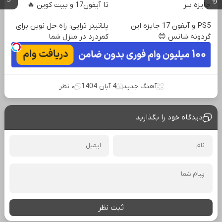
جایزه ببر
تا آیفون17 و بیت کوین 🔥
PS5 و آیفون 17 جایزه این
پلاتینر تراپی: راه حل نوین برای
گردونه شانس 😍
کمردرد در منزل شما
آهنگ جدید
4 آبان 1404
۰ نظر
دیدگاه خود را بگذارید
ثبت نظر