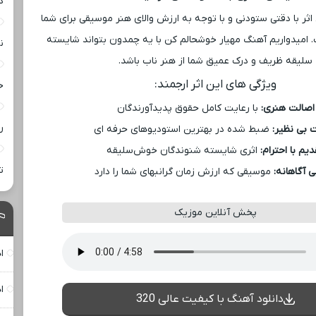
د
اثر با دقتی ستودنی و با توجه به ارزش والای هنر موسیقی برای شما
 امیدواریم آهنگ مهیار خوشحالم کن با یه چمدون بتواند شایسته
ن
سلیقه ظریف و درک عمیق شما از هنر ناب باشد.
ویژگی ‌های این اثر ارجمند:
خ
اصالت هنری:
با رعایت کامل حقوق پدیدآورندگان
ر
 بی ‌نظیر:
ضبط شده در بهترین استودیوهای حرفه ‌ای
یم با احترام:
اثری شایسته شنوندگان خوش‌سلیقه
ت
ی آگاهانه:
موسیقی که ارزش زمان گرانبهای شما را دارد
ش؟ با کارنامه به
فروش خودروی شما به بهترین قیمت
ش!
بازار ✅
ا
، نگاهی جوان‌تر! ✨
ظاهر چشمات هر روز خسته‌تر می‌شه؟ 🌿
ا
وقتشه یه تصمیم کوچیک بگیری