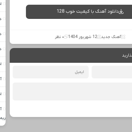
پخش آنلاین موزیک
ا
د
د
دانلود آهنگ با کیفیت عالی 320
د
دانلود آهنگ با کیفیت خوب 128
ا
آ
ش؟ با کارنامه به
فروش خودروی شما به بهترین قیمت
ا
ش!
بازار ✅
، نگاهی جوان‌تر! ✨
ظاهر چشمات هر روز خسته‌تر می‌شه؟ 🌿
آ
وقتشه یه تصمیم کوچیک بگیری
ریم
آهنگ جدید
12 شهریور 1404
۰ نظر