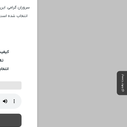
سروران گرامی، این 
انتخاب شده است.
کیفیت
تقد
انتخاب
پست بعدی
مطالب پیشنهادی
ساینا داری برای فرو
بهترین قیمت بفرو
🎯 چشم‌هایی زیباتر
25% تخفیف بلفاروپلاستی