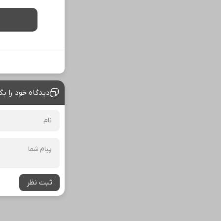
مطالب پیشنهادی
ساینا داری برای فرو
بهترین قیمت بفرو
🎯 چشم‌هایی زیباتر
25% تخفیف بلفاروپلاستی
چربی های شکم پهلوت رو فراری بده👌🏻