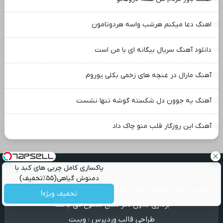
اهنگ دعا میکنم هرشب واسه هردوتامون
دانلود آهنگ سریال بیگانه ای با من است
آهنگ مارال در غنچه های زخمی بکلی یوروم
آهنگ یه جوون دل شکسته گوشه تنها نشست
آهنگ این روزگار قلب منو چاک داد
پاکسازی کامل چربی های کبد با
دمنوش گیاهی(۵۵٪تخفیف)
تمامی حقوق مطالب برای موزیک بابا محفوظ است و هرگونه کپی
تخفیف ویژه!
برداری بدون ذکر منبع ممنوع می باشد.
طراحی قالب وردپرس
:
وبیت