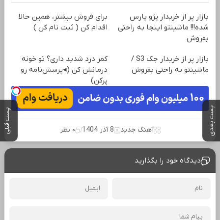
بازار پر از خریدار پژو پارس
برای فروش بیشتر، همین حالا
شده!!! ماشینتو اینجا به راحتی
اقدام کن ( ثبت نام کن )
بفروش
بازار پر از خریدار جک S3 /
کمر درد شدید داری؟ تو خونه
ماشینتو به راحتی بفروش
درمانش کن (◂پرسش‌نامه رو
پرکن)
پست بعدی
پست قبلی
آهنگ جدید
8 آذر 1404
۰ نظر
دیدگاه خود را بگذارید