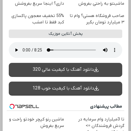
ماشینتو به راحتی بفروش
داری؟ اینجا سریع بفروشش
صاحب فروشگاه هستی؟ وام تا
55% تخفیف معجون پاکسازی
۳ میلیارد تومان بگیر
کبد فقط تا امشب
پخش آنلاین موزیک
دانلود آهنگ با کیفیت عالی 320
دانلود آهنگ با کیفیت خوب 128
مطالب پیشنهادی
تا 3میلیارد وام سرمایه در
ماشین رنو کپچر خودتو راحت و
گردش فروشندگان =>
سریع بفروش