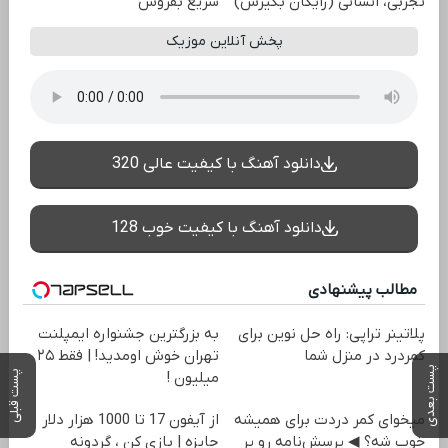
تجربی، انسانی (رایگان بگیرش)
سریع بفروش
پخش آنلاین موزیک
دانلود آهنگ با کیفیت عالی 320
دانلود آهنگ با کیفیت خوب 128
مطالب پیشنهادی
پلاتینر تراپی: راه حل نوین برای
به بزرگترین جشنواره ایمپلنت
کمردرد در منزل شما
تهران خوش اومدید! | فقط ۲۵
پست بعدی
پست قبلی
میلیون !
میخوای کمر دردت برای همیشه
از آیفون 17 تا 1000 هزار دلار
خوب شه؟ ◀ پرسش‌نامه رو پر
جایزه | بازی کن ، گردونه