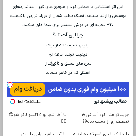
این اثر استثنایی با صدایی گرم و ملودی ‌های گیرا، استانداردهای
موسیقی را ارتقا میدهد. آهنگ قطب شمال از فرزاد فرزین با کیفیت
۳۲۰ تجربه ‌ای فراموش ‌نشدنی برای شما خلق میکند.
چرا این آهنگ؟
ترکیبی هنرمندانه از نواها
کیفیت تولید حرفه ‌ای
متن‌ های عمیق و تأثیرگذار
آهنگی که در خاطر میماند
مطالب پیشنهادی
چربیاتو مثل کره آب کن🔥
تا آخر شهریور12کیلو لاغر شو😍
تخفیف رو از دست نده😉
👌🏻
با جلبک لاغری 3سوته به اندام
تا آخر جام جهانی با پودر