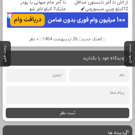
از الان تا آخر تابستون حداقل
تا آخر جام جهانی با پودر
12کیلو چربی میسوزونی🧨
جلبک7 کیلو لاغر شو
آهنگ جدید
26 اردیبهشت 1404
۰ نظر
پست بعدی
پست قبلی
دیدگاه خود را بگذارید
ثبت نظر
دسته ها