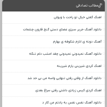
مطالب تصادفی
اهنگ گفتی خیال تو راحت با ویولن
دانلود آهنگ حریر سبزی عصای دستی گنج قارون چشمات
آهنگ دونه ی انارم شکوفه ی بهارم
دانلود آهنگ ﻧﻤﻴﺪوﻧﻰ ﻧﻤﻴﺪوﻧﻰ ﭼﻘﺪ اﻣﺸﺐ دﻟﻢ ﺗﻨﮕﻪ
اهنگ کردی شیرینی یارم شیرینه
دانلود آهنگ از وقتی رفتی تنهایی واسه من بی حد شد
اهنگ کردی کیس زیادی داشتی رفتی سراغ بعدی
دانلود آهنگ نفس نفس به یادتم من کار د