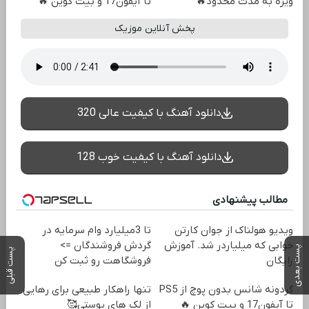
ویژه به مدت محدود🔥
تا آیفون17 و بیت کوین 🔥
پخش آنلاین موزیک
دانلود آهنگ با کیفیت عالی 320
دانلود آهنگ با کیفیت خوب 128
مطالب پیشنهادی
ویدیو هولناک از جوان کارتن
تا 3میلیارد وام سرمایه در
خوابی که میلیاردر شد. آموزش
گردش فروشندگان =>
پست بعدی
پست قبلی
رایگان
فروشگاهت رو ثبت کن
گردونه شانس بدون پوچ از PS5
تنها راهکار طبیعی برای رهایی
تا آیفون17 و بیت کوین 🔥
از لک های پوستی🥰