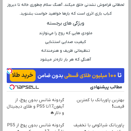
لحظاتی فراموش ‌نشدنی خلق میکند. آهنگ سلام چطوری خاله تا دیروز
کباب بازی اثری است که بارها خواهید خواست بشنوید.
ویژگی ‌های برجسته
ملودی ‌هایی که روح را می‌نوازند
کیفیت صدایی استثنایی
تنظیماتی ظریف و هنرمندانه
آهنگی که هر بار تازه‌تر میشود
مطالب پیشنهادی
بهترین پاوربانک با کمترین
گردونه شانس بدون پوچ، از
قیمت❗
آیفون17تا PS5 و طلای دیجیتال
و دلار🔥
پاوربانک شیائومی با تخفیف
گردونه شانس بدون پوچ از PS5