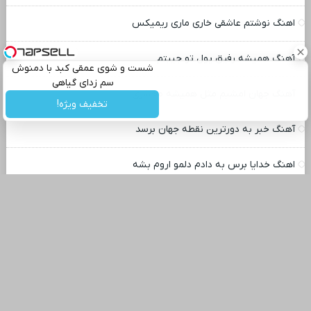
اهنگ نوشتم عاشقی خاری ماری ریمیکس
آهنگ همیشه رفیق پول تو جیبتم
شست و شوی عمقی کبد با دمنوش
سم زدای گیاهی
آهنگ جهان امشبم مثل همیشه محشری
تخفیف ویژه!
آهنگ خبر به دورترین نقطه جهان برسد
اهنگ خدایا برس به دادم دلمو اروم بشه
اهنگ سریال متهم گریخت رضا عطاران
اهنگ بیا تجربه کن بامن بودنو
آهنگ سس ماست فارسی کامل ریمیکس
دانلود اهنگ سفارش هاکنم وارش و واره