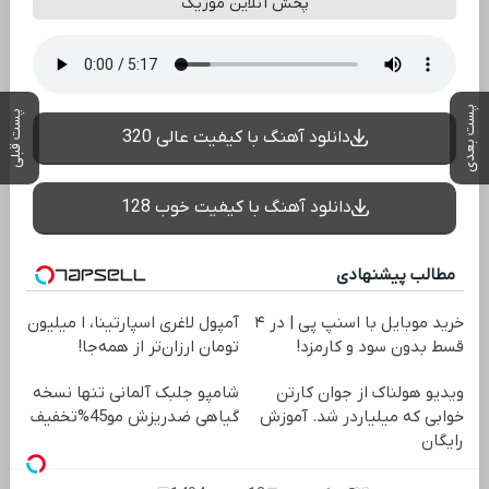
پخش آنلاین موزیک
پست بعدی
پست قبلی
دانلود آهنگ با کیفیت عالی 320
دانلود آهنگ با کیفیت خوب 128
مطالب پیشنهادی
خرید موبایل با اسنپ پی | در ۴
آمپول لاغری اسپارتینا، ا میلیون
قسط بدون سود و کارمزد!
تومان ارزان‌تر از همه‌جا!
ویدیو هولناک از جوان کارتن
شامپو جلبک آلمانی تنها نسخه
خوابی که میلیاردر شد. آموزش
گیاهی ضدریزش مو45%تخفیف
رایگان