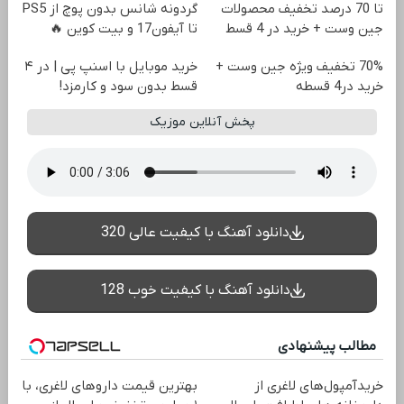
تا 70 درصد تخفیف محصولات
گردونه شانس بدون پوچ از PS5
جین وست + خرید در 4 قسط
تا آیفون17 و بیت کوین 🔥
70% تخفیف ویژه جین وست +
خرید موبایل با اسنپ پی | در ۴
خرید در4 قسطه
قسط بدون سود و کارمزد!
پخش آنلاین موزیک
دانلود آهنگ با کیفیت عالی 320
دانلود آهنگ با کیفیت خوب 128
مطالب پیشنهادی
خریدآمپول‌های لاغری از
بهترین قیمت داروهای لاغری، با