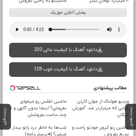
۳ میلیارد تومان بگیر
ماشینتو به راحتی بفروش
پخش آنلاین موزیک
دانلود آهنگ با کیفیت عالی 320
دانلود آهنگ با کیفیت خوب 128
مطالب پیشنهادی
ویدیو هولناک از جوان کارتن
ماشین اطلس رو میخوای
خوابی که میلیاردر شد. آموزش
بفروشی؟ اینجا بدون آگهی و در
پست بعدی
پست قبلی
رایگان
چند ساعت بفروشش
ماشین رنو کپچر خودتو راحت و
شب‌ها به خاطر درد زانو بیدار
سریع بفروش
میشی؟ (◂پرسش‌نامه)