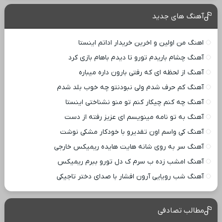
آهنگ های جدید
اهنگ من اولین و اخرین خریدار اداتم اینستا
آهنگ چشام باریدم تورو تا دیدم باهام بازی کرد
آهنگ از لحظه ای که رفتی بارون داره میباره
آهنگ کم حرف شدم ولی نبودنتو چه خوب بلد شدم
آهنگ چه کنم چیکار کنم تو منو نشناختی اینستا
آهنگ به تو نامه مینویسم ای عزیز رفته از دست
آهنگ کی واسم اون تقدیرو با خودکار مشکی نوشت
آهنگ سر به روی شانه هایت هایده ریمیکس خارجی
آهنگ امشب زده ب سرم ک دل تورو ببرم ریمیکس
آهنگ شب رویایی آرون افشار با صدای دختر تاجیکی
مطالب تصادفی