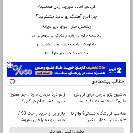
کردیم. آماده شیرجه زدن هستید؟
چرا این آهنگ رو باید بشنوید؟
ریتمش مثل امواج دریا میزنه
مناسب برای ورزش، رانندگی یا مهمونی ‌ها
دانلودش راحت مثل نفس کشیدن
یه هدیه خنک از طرف ما
مطالب پیشنهادی
ماشین پژو پارس برای فروش
زانو درد درمان داره… چرا هنوز
داری؟ اینجا سریع بفروشش
داری بهش ظلم می‌کنی؟
صاحب فروشگاه هستی؟ وام تا
بازار پر از خریدار جک S3 /
۳ میلیارد تومان بگیر
ماشینتو به راحتی بفروش
پخش آنلاین موزیک