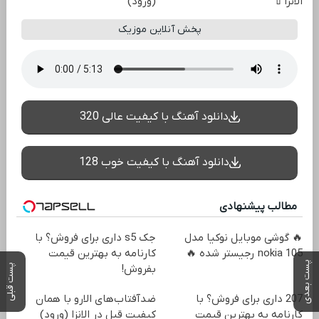
الانزا💄
(ورود)
پخش آنلاین موزیک
دانلود آهنگ با کیفیت عالی 320
دانلود آهنگ با کیفیت خوب 128
مطالب پیشنهادی
🔥 گوشی موبایل نوکیا مدل
جک s5 داری برای فروش؟ با
nokia 105 رجیستر شده 🔥
کارنامه به بهترین قیمت
پست بعدی
پست قبلی
بفروش!
207 داری برای فروش؟ با
ضدآفتاب‌های الارو با همان
کارنامه به بهترین قیمت
کیفیت قبل در الانزا (ورود)