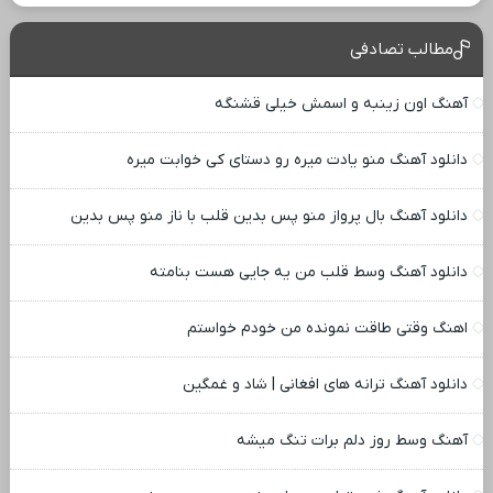
مطالب تصادفی
آهنگ اون زینبه و اسمش خیلی قشنگه
دانلود آهنگ ﻣﻨﻮ ﻳﺎدت ﻣﻴﺮه رو دﺳﺘﺎی ﻛﻰ ﺧﻮاﺑﺖ ﻣﻴﺮه
دانلود آهنگ بال پرواز منو پس بدین قلب با ناز منو پس بدین
دانلود آهنگ وسط قلب من یه جایی هست بنامته
اهنگ وقتی طاقت نمونده من خودم خواستم
دانلود آهنگ ترانه های افغانی | شاد و غمگین
آهنگ وسط روز دلم برات تنگ میشه