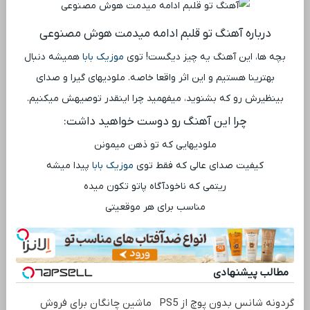
درباره آهنگ تو قلبم ادامه میدمت هوش مصنوعی
بچه ها، این آهنگ یه چیز دیگست! توی
موزیک بابا
همیشه دنبال
بهترینا هستیم و این اثر واقعا خاصه. ملودیهای گیرا و صدای
بینظیرش رو که بشنوید، میفهمید چرا اینقدر توصیهش میکنیم.
چرا این آهنگ رو دوست خواهید داشت:
ملودیهایی که تو ذهن میمونن
کیفیت صدای عالی که فقط توی
موزیک بابا
پیدا میشه
ریتمی که ناخودآگاه پاتو تکون میده
مناسب برای هر موقعیتی
مطالب پیشنهادی
گردونه شانس بدون پوچ از PS5
ماشین چانگان برای فروش