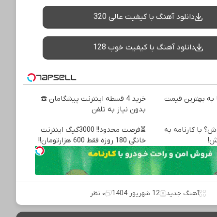
دانلود آهنگ با کیفیت عالی 320
دانلود آهنگ با کیفیت خوب 128
به بهترین قیمت
خرید 4 قسطه اینترنت پیشگامان ☎️
بدون نیاز به تلفن
ش؟ با کارنامه به
⏳فرصت محدود!! 3000گیگ اینترنت
ش!
خانگی 180 روزه فقط 600 هزارتومان!!
آهنگ جدید
12 شهریور 1404
۰ نظر