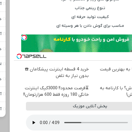
آه
تنوع ریتمی جذاب
کیفیت تولید حرفه ‌ای
د
مناسب برای گوش دادن با هر وسیله ‌ای
آ
د
ا
به بهترین قیمت
خرید 4 قسطه اینترنت پیشگامان ☎️
بدون نیاز به تلفن
د
ش؟ با کارنامه به
⏳فرصت محدود!! 3000گیگ اینترنت
آ
ش!
خانگی 180 روزه فقط 600 هزارتومان!!
پخش آنلاین موزیک
آ