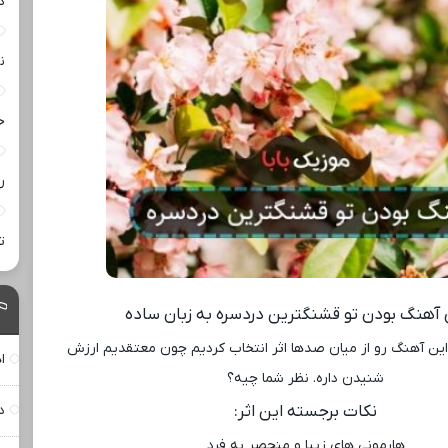
د
ن
خ
ر
ت
آهنگ بودن تو قشنگترین دردسره به زبان ساده
ین آهنگ رو از میان صدها اثر انتخاب کردیم چون معتقدیم ارزش
ا
شنیدن داره. نظر شما چیه؟
نکات برجسته این اثر:
د
هارمونی ‌های زیبا و منحصر به فرد