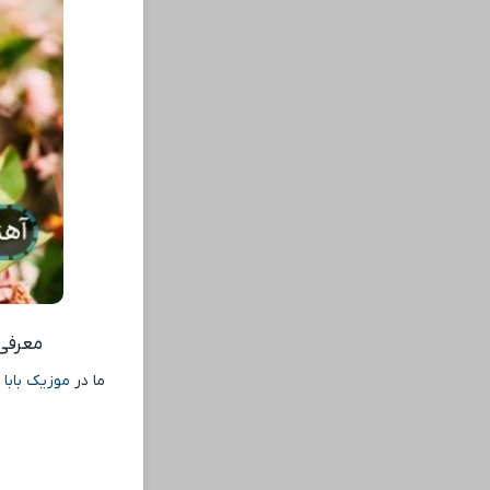
معرفی 
ما در
موزیک بابا
ا