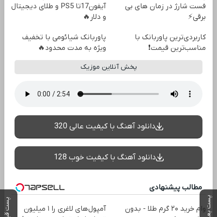
فست شارژ در زمان های بی
آیفون17تا PS5 و طلای دیجیتال
برقی⚡
و دلار🔥
کاربردی‌ترین پاوربانک با
پاوربانک شیائومی با تخفیف
مناسب‌ترین قیمت❗
ویژه به مدت محدود🔥
پخش آنلاین موزیک
دانلود آهنگ با کیفیت عالی 320
دانلود آهنگ با کیفیت خوب 128
مطالب پیشنهادی
پست بعدی
پست قبلی
وام خرید ۲۰ گرم طلا - بدون
آمپول‌های لاغری را ۱ میلیون