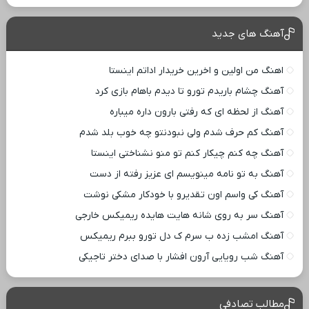
آهنگ های جدید
اهنگ من اولین و اخرین خریدار اداتم اینستا
آهنگ چشام باریدم تورو تا دیدم باهام بازی کرد
آهنگ از لحظه ای که رفتی بارون داره میباره
آهنگ کم حرف شدم ولی نبودنتو چه خوب بلد شدم
آهنگ چه کنم چیکار کنم تو منو نشناختی اینستا
آهنگ به تو نامه مینویسم ای عزیز رفته از دست
آهنگ کی واسم اون تقدیرو با خودکار مشکی نوشت
آهنگ سر به روی شانه هایت هایده ریمیکس خارجی
آهنگ امشب زده ب سرم ک دل تورو ببرم ریمیکس
آهنگ شب رویایی آرون افشار با صدای دختر تاجیکی
مطالب تصادفی