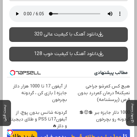
دانلود آهنگ با کیفیت عالی 320
دانلود آهنگ با کیفیت خوب 128
مطالب پیشنهادی
هیچ کس کمرشو جراحی
از آیفون 17 تا 1000 هزار دلار
نمیکنه❗ درمان کمردرد بدون
جایزه | بازی کن ، گردونه
قرص (پرسشنامه)
بچرخون
پست بعدی
پست قبلی
1000 دلار جایزه ببر 💲🤑💲
گردونه شانس بدون پوچ، از
گردونه رو بچرخون
آیفون17تا PS5 و طلای دیجیتال
و دلار🔥