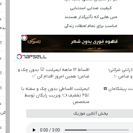
ا
کیفیت صدایی استثنایی
متن‌ هایی که تأثیرگذار هستند
د
مناسب برای تمام لحظات زندگی
بدم 
آ
د
 + گارانتی شرکتی؛
اقساط ۱۲ ماهه ایمپلنت 🦷 بدون چک و
آ
و ضامن ✨
ضامن؛ همین امروز اقدام کن ✅
نترنت پیشگامان ☎️
ایمپلنت اقساطی بدون چک و سفته با
آ
٪۲۵ تخفیف 👈 ویزیت رایگان توسط
متخصص
د
کن
پخش آنلاین موزیک
ا