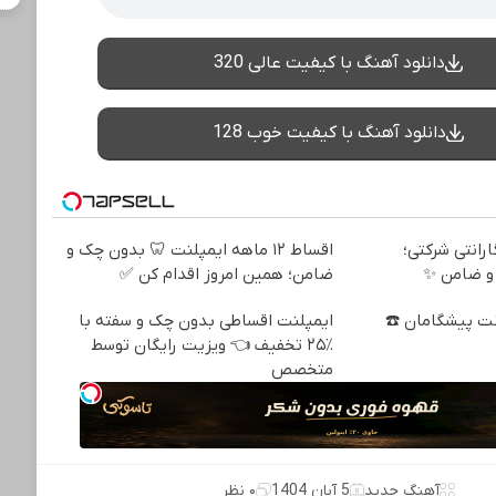
دانلود آهنگ با کیفیت عالی 320
دانلود آهنگ با کیفیت خوب 128
 + گارانتی شرکتی؛
اقساط ۱۲ ماهه ایمپلنت 🦷 بدون چک و
و ضامن ✨
ضامن؛ همین امروز اقدام کن ✅
نترنت پیشگامان ☎️
ایمپلنت اقساطی بدون چک و سفته با
٪۲۵ تخفیف 👈 ویزیت رایگان توسط
متخصص
آهنگ جدید
5 آبان 1404
۰ نظر