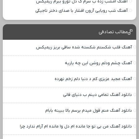
آهنگ امشب زده ب سرم ک دل تورو ببرم ریمیکس
آهنگ شب رویایی آرون افشار با صدای دختر تاجیکی
مطالب تصادفی
آهنگ قلب شکستم شکسته شده ساقی بریز ریمیکس
آهنگ چشم ودلم روشن این چه یاریه
آهنگ مجید عزیزی کم د دنیا دلم زخم نهرده
دانلود آهنگ تمامی دینم ب دنیای فانی
دانلود آهنگ منم قول میدم برسم بالا ببینه بابام
دانلود آهنگ من بی تو جا مانده ام دل وا مانده ام آرام ندارد چرا