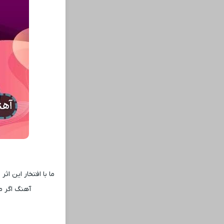
ما با افتخار این ا
آهنگ اگر م