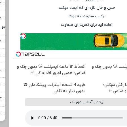
آ
حس و حال تازه ‌ای که ایجاد میکند
ترکیب هنرمندانه نواها
د
آماده ‌اید برای تجربه ‌ای متفاوت
تو ن
د
ا
ه ایمپلنت 🦷 بدون چک و
اقساط ۱۲ ماهه ایمپلنت 🦷 بدون چک و
ا
ضامن؛ همین امروز اقدام کن ✅
 + گارانتی شرکتی؛
خرید 4 قسطه اینترنت پیشگامان ☎️
ا
و ضامن ✨
بدون نیاز به تلفن
آ
پخش آنلاین موزیک
آ