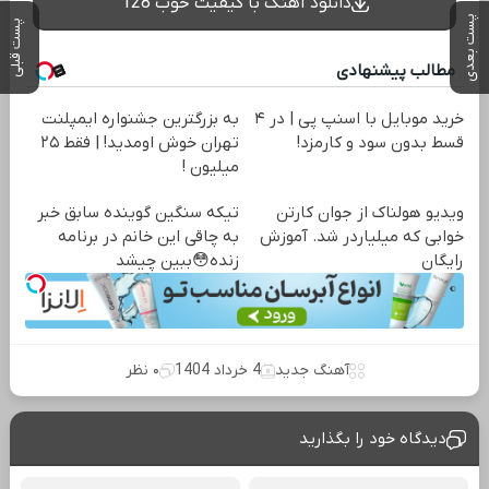
دانلود آهنگ با کیفیت خوب 128
پست بعدی
پست قبلی
مطالب پیشنهادی
خرید موبایل با اسنپ پی | در ۴
به بزرگترین جشنواره ایمپلنت
قسط بدون سود و کارمزد!
تهران خوش اومدید! | فقط ۲۵
میلیون !
ویدیو هولناک از جوان کارتن
تیکه سنگین گوینده سابق خبر
خوابی که میلیاردر شد. آموزش
به چاقی این خانم در برنامه
رایگان
زنده😳ببین چیشد
آهنگ جدید
4 خرداد 1404
۰ نظر
دیدگاه خود را بگذارید