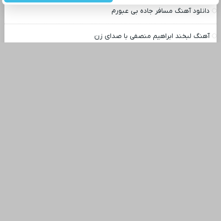
دانلود آهنگ مسافر جاده بی عبورم
آهنگ لبخند ابراهیم منصفی با صدای زن
آهنگ جدید مسیح و آرش دفتر مشق
آهنگ خبر رسید دیگه نفس نمیکشه
دانلود آهنگ یه جوری پرت و گمم انگار حواس خدام به ما نیست
آهنگ سرد بود ماهان بهرام خان
دانلود آهنگ از دست من میری ابی با کیفیت ۳۲۰