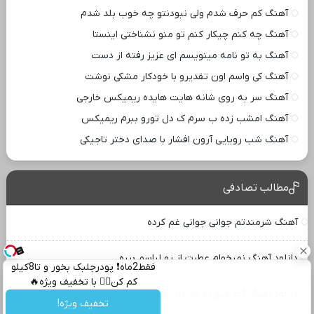
آهنگ کم حرف شدم ولی نبودنتو چه خوب بلد شدم
آهنگ چه کنم چیکار کنم تو منو نشناختی اینستا
آهنگ به تو نامه مینویسم ای عزیز رفته از دست
آهنگ کی واسم اون تقدیرو با خودکار مشکی نوشت
آهنگ سر به روی شانه هایت هایده ریمیکس خارجی
آهنگ امشب زده ب سرم ک دل تورو ببرم ریمیکس
آهنگ شب رویایی آرون افشار با صدای دختر تاجیکی
مطالب تصادفی
آهنگ شرمندتم جوانی جوانی غم کرده
دانلود آهنگ نمیخوام عطرت از رو لباسم بپره
فقط2ماه❗ پودرجلبک بخور و تا8کیلو
کم کن👌🏻 با تخفیف ویژه🔥
دانلود آهنگ آخر منو به باد داد رویای باز اومدنت
تخفیف ویژه!