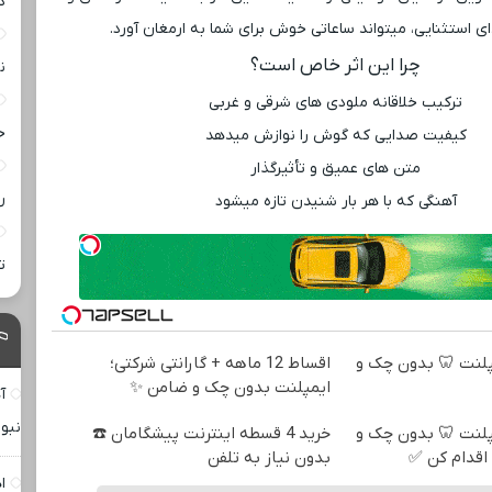
د
 استثنایی، میتواند ساعاتی خوش برای شما به ارمغان آورد.
چرا این اثر خاص است؟
ن
ترکیب خلاقانه ملودی ‌های شرقی و غربی
خ
کیفیت صدایی که گوش را نوازش میدهد
متن‌ های عمیق و تأثیرگذار
ر
آهنگی که با هر بار شنیدن تازه میشود
ت
ه ایمپلنت 🦷 بدون چک و
اقساط 12 ماهه + گارانتی شرکتی؛
ایمپلنت بدون چک و ضامن ✨
آ
نبو
ه ایمپلنت 🦷 بدون چک و
خرید 4 قسطه اینترنت پیشگامان ☎️
اقدام کن ✅
بدون نیاز به تلفن
ا