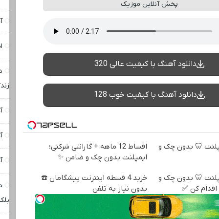
پخش آنلاین موزیک
آ
ا
دانلود آهنگ با کیفیت عالی 320
د
زند
دانلود آهنگ با کیفیت خوب 128
آ
آ
ه ایمپلنت 🦷 بدون چک و
اقساط 12 ماهه + گارانتی شرکتی؛
ایمپلنت بدون چک و ضامن ✨
آ
ه ایمپلنت 🦷 بدون چک و
خرید 4 قسطه اینترنت پیشگامان ☎️
د
اقدام کن ✅
بدون نیاز به تلفن
بلک