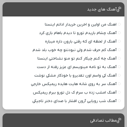
آهنگ های جدید
اهنگ من اولین و اخرین خریدار اداتم اینستا
آهنگ چشام باریدم تورو تا دیدم باهام بازی کرد
آهنگ از لحظه ای که رفتی بارون داره میباره
آهنگ کم حرف شدم ولی نبودنتو چه خوب بلد شدم
آهنگ چه کنم چیکار کنم تو منو نشناختی اینستا
آهنگ به تو نامه مینویسم ای عزیز رفته از دست
آهنگ کی واسم اون تقدیرو با خودکار مشکی نوشت
آهنگ سر به روی شانه هایت هایده ریمیکس خارجی
آهنگ امشب زده ب سرم ک دل تورو ببرم ریمیکس
آهنگ شب رویایی آرون افشار با صدای دختر تاجیکی
مطالب تصادفی