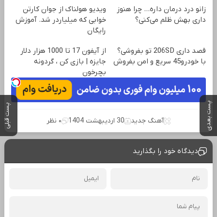
زانو درد درمان داره… چرا هنوز
ویدیو هولناک از جوان کارتن
داری بهش ظلم می‌کنی؟
خوابی که میلیاردر شد. آموزش
رایگان
قصد داری 206SD تو بفروشی؟
از آیفون 17 تا 1000 هزار دلار
با خودرو45 سریع و امن بفروش
جایزه | بازی کن ، گردونه
بچرخون
پست بعدی
پست قبلی
آهنگ جدید
30 اردیبهشت 1404
۰ نظر
دیدگاه خود را بگذارید