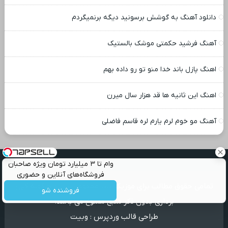
دانلود آهنگ به گوشش برسونید دیگه برنمیگردم
آهنگ فرشید حکمتی موشک بالستیک
اهنگ پازل باند خدا منو تو رو داده بهم
اهنگ این ثانیه ها قد هزار سال میرن
آهنگ مو خوم لرم یارم لره قاسم فاضلی
وام تا ۳ میلیارد تومان ویژه صاحبان
فروشگاه‌های آنلاین و حضوری
تمامی حقوق مطالب برای موزیک بابا محفوظ است و هرگونه کپی
فروشنده شو
برداری بدون ذکر منبع ممنوع می باشد.
طراحی قالب وردپرس
:
وبیت