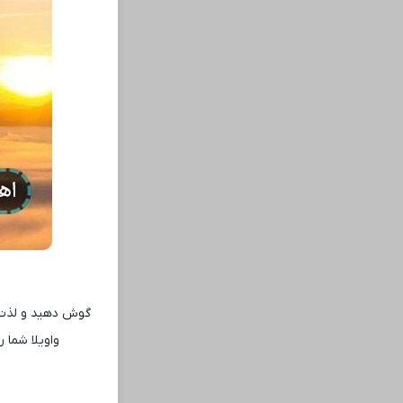
گوش دهید و لذت ب
واویلا شما 