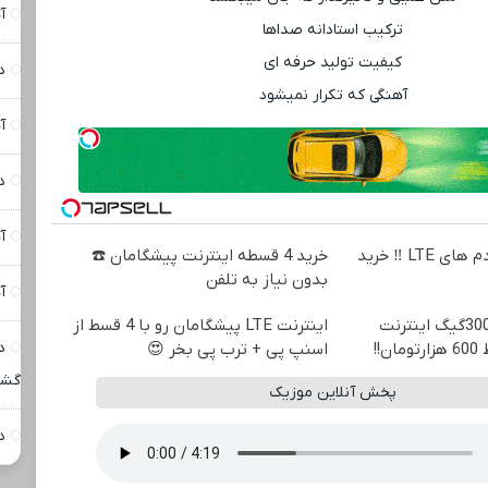
آ
ترکیب استادانه صداها
کیفیت تولید حرفه ‌ای
د
آهنگی که تکرار نمیشود
آ
د
آ
جشنواره فروش مودم های LTE ‼️ خرید
خرید 4 قسطه اینترنت پیشگامان ☎️
بدون نیاز به تلفن
آ
⏳فرصت محدود!! 3000گیگ اینترنت
اینترنت LTE پیشگامان رو با 4 قسط از
د
اسنپ پی + ترب پی بخر 😍
گشت
پخش آنلاین موزیک
د