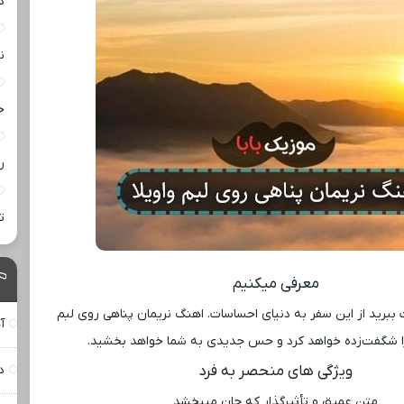
د
ن
خ
ر
ت
معرفی میکنیم
برید از این سفر به دنیای احساسات. اهنگ نریمان پناهی روی لبم
آ
را شگفت‌زده خواهد کرد و حس جدیدی به شما خواهد بخشید.
ویژگی ‌های منحصر به فرد
د
متن عمیق و تأثیرگذار که جان میبخشد