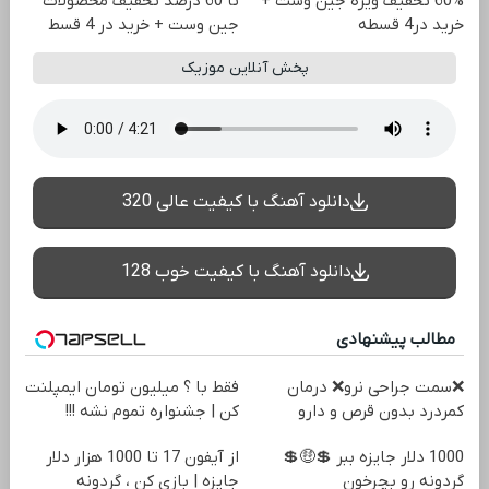
60% تخفیف ویژه جین وست +
تا 60 درصد تخفیف محصولات
خرید در4 قسطه
جین وست + خرید در 4 قسط
پخش آنلاین موزیک
دانلود آهنگ با کیفیت عالی 320
دانلود آهنگ با کیفیت خوب 128
مطالب پیشنهادی
❌سمت جراحی نرو❌ درمان
فقط با ؟ میلیون تومان ایمپلنت
کمردرد بدون قرص و دارو
کن | جشنواره تموم نشه !!!
1000 دلار جایزه ببر 💲🤑💲
از آیفون 17 تا 1000 هزار دلار
گردونه رو بچرخون
جایزه | بازی کن ، گردونه