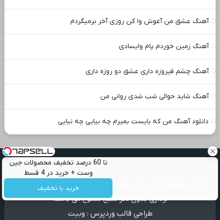
آهنگ عشق من آغوش وا کن روزی آخر برمیگردم
آهنگ زمین خوردم پام وایسادی
آهنگ چشم فیروزه داری عشق دو روزه داری
آهنگ شاید حوالی شب شدی روانی من
دانلود آهنگ من که بایست بمیرم چه بیایی چه نیایی
تا 60 درصد تخفیف محصولات جین
وست + خرید در 4 قسط
تمامی حقوق مطالب برای موزیک بابا محفوظ است و هرگونه کپی
خرید با تخفیف
برداری بدون ذکر منبع ممنوع می باشد.
طراحی قالب وردپرس
:
وبیت