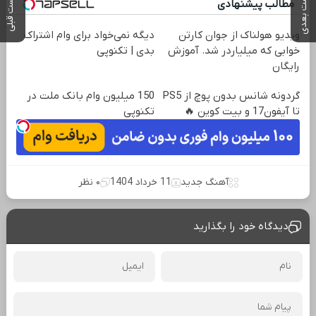
پست بعدی
پست قبلی
مطالب پیشنهادی
ویدیو هولناک از جوان کارتن
دیگه نمی‌خواد برای وام اشتراک
خوابی که میلیاردر شد. آموزش
بدی | تکنوپی
رایگان
گردونه شانس بدون پوچ از PS5
150 میلیون وام بانک ملت در
تا آیفون17 و بیت کوین 🔥
تکنوپی
آهنگ جدید
11 خرداد 1404
۰ نظر
دیدگاه خود را بگذارید