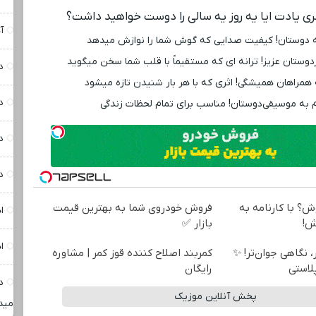
ری یادت ایا یه روز یه سالی را دوست خواهید داشت؟
آ
ه دوستان! کیفیت صدایی که گوش شما را نوازش میدهد
دوستان عزیز! ترانه ‌ای که مستقیماً با قلب شما سخن میگوید
د
 همراهان همیشگی! اثری که با هر بار شنیدن تازه میشود
د
 به موسیقی‌دوستان! مناسب برای تمام لحظات زندگی
د
د
ش؟ با کارنامه به
فروش خودروی شما به بهترین قیمت
ا
ش!
بازار ✅
ا
، نگاهی جوان‌تر! ✨
کمربند اصلاح کننده قوز کمر | مشاوره
رایگان
د
پخش آنلاین موزیک
مید