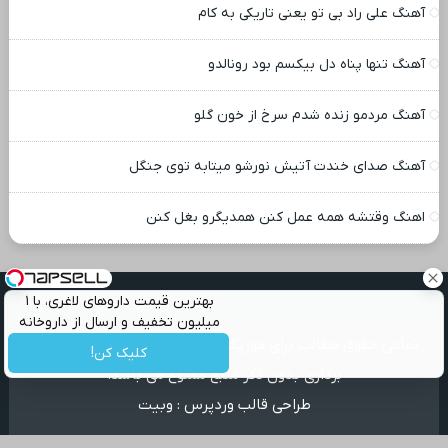
آهنگ علی راد بی تو یعنی تاریکی به کام
آهنگ تنها پناه دل بیکسم بود رونالدو
آهنگ مردمو زنده شدم سرخ از خون گلو
آهنگ صدای خندت آتیش نورشو میتابه توی جنگل
اهنگ وقتشه همه عمل کنن همدیگرو بغل کنن
بهترین قیمت داروهای لاغری، با ۱
میلیون تخفیف و ارسال از داروخانه‌
تمامی حقوق مطالب برای موزیک بابا محفوظ است و هرگونه کپی
کلیک کن!
برداری بدون ذکر منبع ممنوع می باشد.
طراحی قالب وردپرس
:
وبیت