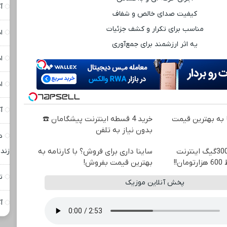
آ
کیفیت صدای خالص و شفاف
مناسب برای تکرار و کشف جزئیات
ا
یه اثر ارزشمند برای جمع‌آوری
ا
ا
آ
به بهترین قیمت
خرید 4 قسطه اینترنت پیشگامان ☎️
بدون نیاز به تلفن
د
⏳فرصت محدود!! 3000گیگ اینترنت
ساینا داری برای فروش؟ با کارنامه به
زنده
بهترین قیمت بفروش!
ت
پخش آنلاین موزیک
آ