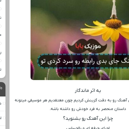
د
ن
خ
ر
ت
یه اثر ماندگار
 آهنگ رو به دقت گزینش کردیم چون معتقدیم هر موسیقی میتونه
د
داستان منحصر به فرد خودش رو داشته باشه.
چرا این آهنگ رو بشنوید؟
ا
اجرای حرفه ‌ای و بااحساس