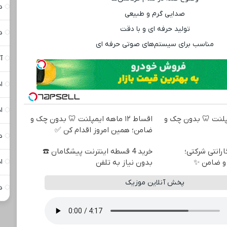
د
صدایی گرم و طبیعی
تولید حرفه ‌ای و با دقت
د
مناسب برای سیستم‌های صوتی حرفه ‌ای
آ
ا
ا
ه ایمپلنت 🦷 بدون چک و
اقساط ۱۲ ماهه ایمپلنت 🦷 بدون چک و
ضامن؛ همین امروز اقدام کن ✅
د
 + گارانتی شرکتی؛
خرید 4 قسطه اینترنت پیشگامان ☎️
ا
و ضامن ✨
بدون نیاز به تلفن
پخش آنلاین موزیک
د