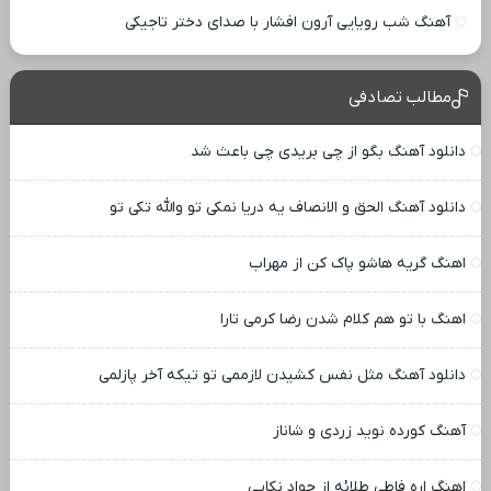
آهنگ شب رویایی آرون افشار با صدای دختر تاجیکی
مطالب تصادفی
دانلود آهنگ ﺑﮕﻮ از ﭼﻰ ﺑﺮﻳﺪی ﭼﻰ ﺑﺎﻋﺚ ﺷﺪ
دانلود آهنگ الحق و الانصاف یه دریا نمکی تو والله تکی تو
اهنگ گریه هاشو پاک کن از مهراب
اهنگ با تو هم کلام شدن رضا کرمی تارا
دانلود آهنگ مثل نفس کشیدن لازممی تو تیکه آخر پازلمی
آهنگ کورده نوید زردی و شاناز
اهنگ اره فاطی طلائه از جواد نکایی