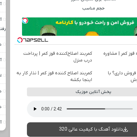
آ
حجم مناسب
آ
رفت
د
 قوز کمر | مشاوره
کمربند اصلاح‌کننده قوز کمر | پرداخت
درب منزل
آ
فروش داری؟ با
کمربند اصلاح کننده قوز کمر | نذار کار به
ا
اینجا بکشه
د
پخش آنلاین موزیک
د
آ
دانلود آهنگ با کیفیت عالی 320