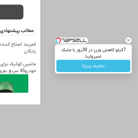
مطالب پیشنهادی
کمربند اصلاح کننده
7کیلو کاهش وزن در 30روز با جلبک
رایگان
اسپرولینا
ماشین کوئیک برای 
تخفیف ویژه!
خودرو45 سریع بفروش
دیدگاه خود را بگ