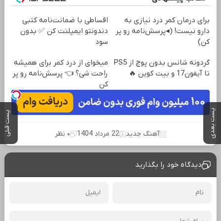
برای درمان کمر درد نیازی به
اقساطی با ضمانت‌نامه کتبی
دارو نیست! (◂پرسش‌نامه رو پر
دندونتو ایمپلنت کن ✅ بدون
کن)
سود
گردونه شانس بدون پوچ از PS5
میخوای از درد کمر برای همیشه
تا آیفون17 و بیت کوین 🔥
راحت شی؟ 👈 پرسش‌نامه رو پر
کن
پست بعدی
پست قبلی
آهنگ جدید
22 مرداد 1404
۰ نظر
دیدگاه خود را بگذارید