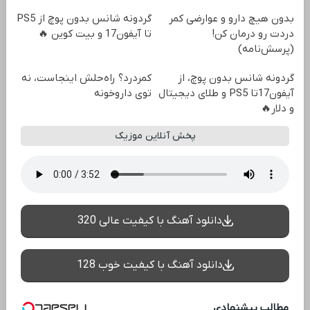
بدون هیچ دارو و عوارضی کمر
گردونه شانس بدون پوچ از PS5
دردت رو درمان کن!
تا آیفون17 و بیت کوین 🔥
(پرسش‌نامه)
گردونه شانس بدون پوچ، از
کمردرد؟ راه‌حلش اینجاست، نه
آیفون17تا PS5 و طلای دیجیتال
توی داروخونه
و دلار🔥
پخش آنلاین موزیک
دانلود آهنگ با کیفیت عالی 320
دانلود آهنگ با کیفیت خوب 128
مطالب پیشنهادی