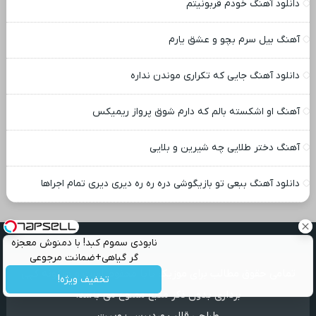
دانلود آهنگ خودم قربونیتم
آهنگ بیل سرم بچو و عشق یارم
دانلود آهنگ جایی که تکراری موندن نداره
آهنگ او اشکسته بالم که دارم شوق پرواز ریمیکس
آهنگ دختر طلایی چه شیرین و بلایی
دانلود آهنگ ببعی تو بازیگوشی دره ره ره دیری دیری تمام اجراها
نابودی سموم کبد! با دمنوش معجزه
گر گیاهی+ضمانت مرجوعی
تمامی حقوق مطالب برای موزیک بابا محفوظ است و هرگونه کپی
تخفیف ویژه!
برداری بدون ذکر منبع ممنوع می باشد.
طراحی قالب وردپرس
:
وبیت