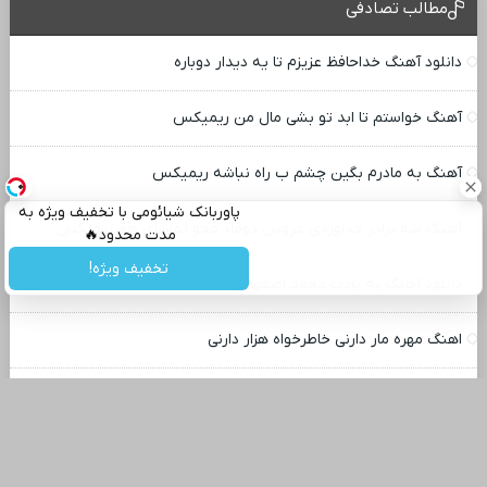
مطالب تصادفی
دانلود آهنگ خداحافظ عزیزم تا یه دیدار دوباره
آهنگ خواستم تا ابد تو بشی مال من ریمیکس
آهنگ به مادرم بگین چشم ب راه نباشه ریمیکس
پاوربانک شیائومی با تخفیف ویژه به
آهنگ سه برادر خداوردی عروس دوماد محو تماشای هم ریمیکس
مدت محدود🔥
تخفیف ویژه!
دانلود آهنگ به یادت محمد اصفهانی ۳۲۰
اهنگ مهره مار دارنی خاطرخواه هزار دارنی
اهنگ عربی تاریخ از سربازان یاد نمیکند
اهنگ ایران ای صدای صلح ازادی