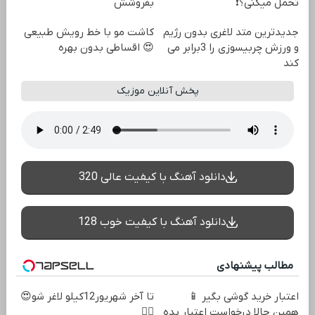
تحمل میکنی؟❗
بفروشش
جدیدترین متد لاغری بدون رژیم
کاشت مو با خط رویش طبیعی
و ورزش چربیسوزی را 3برابر می
😍 اقساطی بدون بهره
کند
پخش آنلاین موزیک
دانلود آهنگ با کیفیت عالی 320
دانلود آهنگ با کیفیت خوب 128
مطالب پیشنهادی
اعتبار خرید گوشی بگیر 📱
تا آخر شهریور12کیلو لاغر شو😍
همین حالا درخواست اعتبار بده
👌🏻