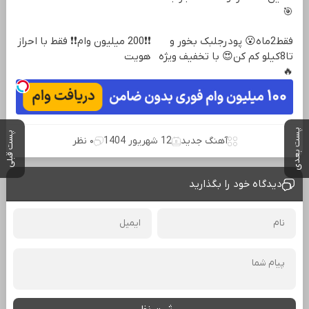
🎯
فقط2ماه😮 پودرجلبک بخور و
❗❗200 میلیون وام❗❗ فقط با احراز
تا8کیلو کم کن😍 با تخفیف ویژه
هویت
🔥
پست بعدی
پست قبلی
آهنگ جدید
12 شهریور 1404
۰ نظر
دیدگاه خود را بگذارید