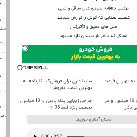
د
ترکیب خلاقانه ملودی ‌های شرقی و غربی
کیفیت صدایی که گوش را نوازش میدهد
د
متن‌ های عمیق و تأثیرگذار
قشن
آهنگی که با هر بار شنیدن تازه میشود
آ
آ
دان
به بهترین قیمت
ساینا داری برای فروش؟ با کارنامه به
بهترین قیمت بفروش!
ا
وقت تغییره😍😍 با 10 میلیون و هر
جراحی زیبایی پلک پایین با 10 میلیون
د
ی بکار
تخفیف ویژه فقط 35 ✨
بمی
پخش آنلاین موزیک
ا