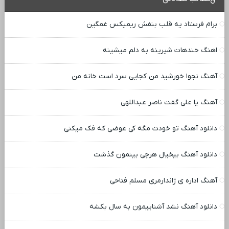
برام فرستاد یه قلب بنفش ریمیکس غمگین
اهنگ خندهات شیرینه به دلم میشینه
آهنگ نجوا خورشید من کجایی سرد است خانه من
آهنگ یا علی گفت ناصر عبداللهی
دانلود آهنگ تو خودت مگه کی عوضی که فک میکنی
دانلود آهنگ بیخیال هرچی بینمون گذشت
آهنگ اداره ی ژاندارمری مسلم فتاحی
دانلود آهنگ نشد آشناییمون به سال بکشه