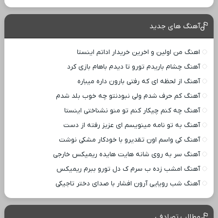
آهنگ های جدید
اهنگ من اولین و اخرین خریدار اداتم اینستا
آهنگ چشام باریدم تورو تا دیدم باهام بازی کرد
آهنگ از لحظه ای که رفتی بارون داره میباره
آهنگ کم حرف شدم ولی نبودنتو چه خوب بلد شدم
آهنگ چه کنم چیکار کنم تو منو نشناختی اینستا
آهنگ به تو نامه مینویسم ای عزیز رفته از دست
آهنگ کی واسم اون تقدیرو با خودکار مشکی نوشت
آهنگ سر به روی شانه هایت هایده ریمیکس خارجی
آهنگ امشب زده ب سرم ک دل تورو ببرم ریمیکس
آهنگ شب رویایی آرون افشار با صدای دختر تاجیکی
مطالب تصادفی