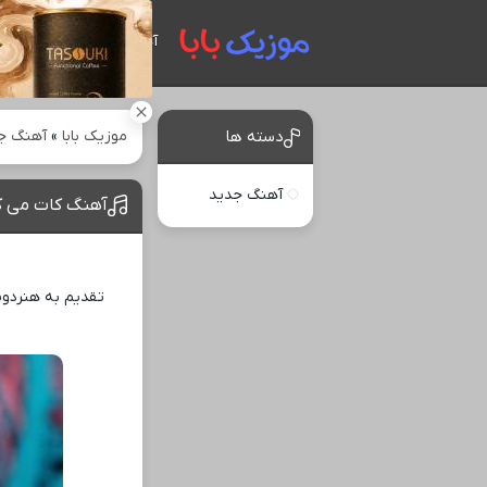
آهنگ های جدید
موزیک بابا
»
آهنگ ج
دسته ها
آهنگ جدید
آهنگ کات می ک
تقدیم به هنردوس