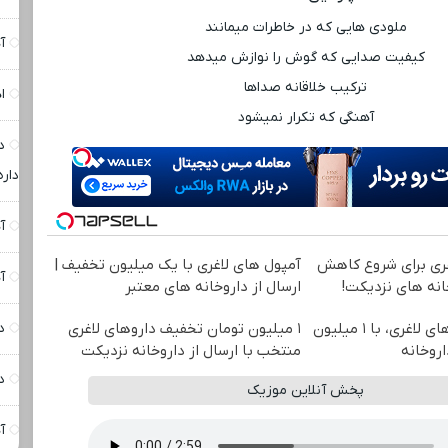
ملودی ‌هایی که در خاطرات میمانند
آ
کیفیت صدایی که گوش را نوازش میدهد
ترکیب خلاقانه صداها
ا
آهنگی که تکرار نمیشود
د
داره
آ
غری برای شروع کاهش
آمپول های لاغری با یک میلیون تخفیف |
آ
خانه های نزدیکت!
ارسال از داروخانه های معتبر
بهترین قیمت داروهای لاغری، با ۱ میلیون
۱ میلیون تومان تخفیف داروهای لاغری
د
روخانه‌
منتخب با ارسال از داروخانه نزدیکت
د
پخش آنلاین موزیک
آ