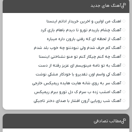
آهنگ های جدید
اهنگ من اولین و اخرین خریدار اداتم اینستا
آهنگ چشام باریدم تورو تا دیدم باهام بازی کرد
آهنگ از لحظه ای که رفتی بارون داره میباره
آهنگ کم حرف شدم ولی نبودنتو چه خوب بلد شدم
آهنگ چه کنم چیکار کنم تو منو نشناختی اینستا
آهنگ به تو نامه مینویسم ای عزیز رفته از دست
آهنگ کی واسم اون تقدیرو با خودکار مشکی نوشت
آهنگ سر به روی شانه هایت هایده ریمیکس خارجی
آهنگ امشب زده ب سرم ک دل تورو ببرم ریمیکس
آهنگ شب رویایی آرون افشار با صدای دختر تاجیکی
مطالب تصادفی